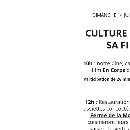
DIMANCHE 14 JUI
CULTURE 
SA FI
10h
 : notre Ciné, c
film 
En Corps
 d
Participation de 2€ mi
12h
 : 
Restauration
assiettes concoctée
Ferme de la M
cuisineront leurs
saison, buvette 