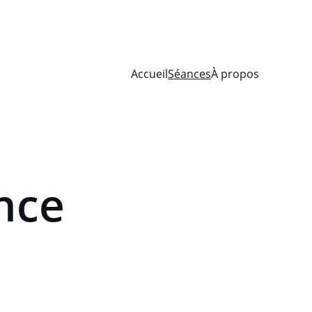
RTIR DE 10H00 - PARTICIPATION DE 2€ MINIMUM
Accueil
Séances
À propos
nce