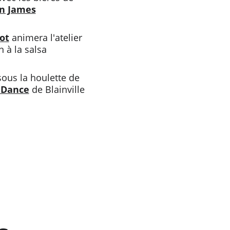
n James
ot
 animera l'atelier 
on à la salsa
sous la houlette de 
 Dance
 de Blainville