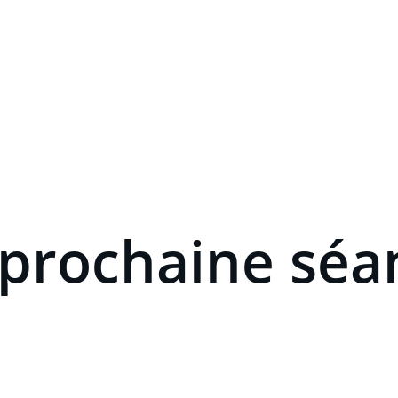
TUREL DANIEL ROULAND À AGON-COUTAINVILLE - 14 JUIN - A PA
 prochaine séa