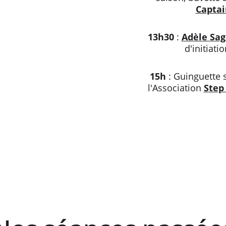
Captai
13h30
 : 
Adèle Sag
d'initiati
15h
 : Guinguette 
l'Association 
Step